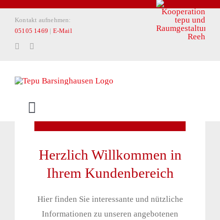
Zum
Kontakt aufnehmen:
Inhalt
05105 1469
|
E-Mail
springen
Toggle
Navigation
START
Herzlich Willkommen in
Ihrem Kundenbereich
PRIVATKUNDEN
Hier finden Sie interessante und nützliche
ARCHITEKTEN & PLANER
Informationen zu unseren angebotenen