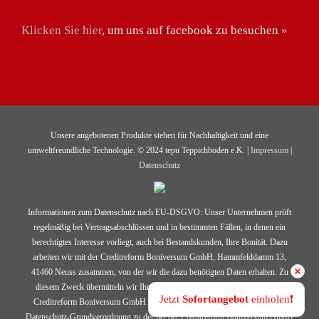
Klicken Sie hier
, um uns auf facebook zu besuchen »
Unsere angebotenen Produkte stehen für Nachhaltigkeit und eine
umweltfreundliche Technologie. © 2024 tepu Teppichboden e.K. |
Impressum
|
Datenschutz
Informationen zum Datenschutz nach EU-DSGVO: Unser Unternehmen prüft
regelmäßig bei Vertragsabschlüssen und in bestimmten Fällen, in denen ein
berechtigtes Interesse vorliegt, auch bei Bestandskunden, Ihre Bonität. Dazu
arbeiten wir mit der Creditreform Boniversum GmbH, Hammfelddamm 13,
41460 Neuss zusammen, von der wir die dazu benötigten Daten erhalten. Zu
diesem Zweck übermitteln wir Ihren Namen und Ihre Kontaktdaten an die
Jetzt 
Sofortangebot
 einholen❗️
Creditreform Boniversum GmbH. Die Informationen gem. Art. 14 der EU-
Datenschutz-Grundverordnung zu der bei der Creditreform Boniversum GmbH