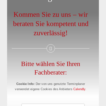
GEWERBE & INDUSTRIE
Kommen Sie zu uns – wir
beraten Sie kompetent und
BAUSTEUERUNG & PROJEKTLEITUNG
zuverlässig!
ÜBER UNS
KONTAKT
Bitte wählen Sie Ihren
Fachberater:
Cookie Info:
Der von uns genutzte Terminplaner
verwendet eigene Cookies des Anbieters
Calendly
.