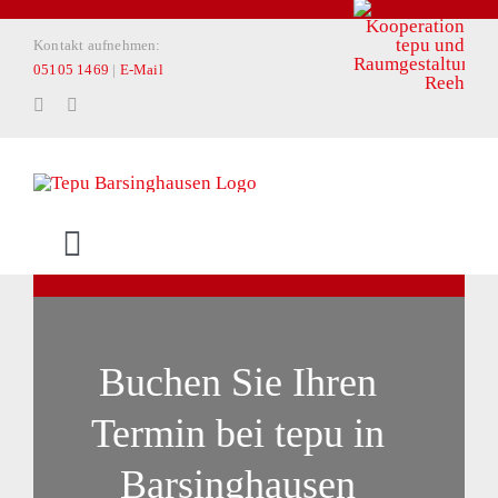
Zum
Kontakt aufnehmen:
Inhalt
05105 1469
|
E-Mail
springen
Toggle
Navigation
START
Buchen Sie Ihren
PRIVATKUNDEN
Termin bei tepu in
ARCHITEKTEN & PLANER
Barsinghausen