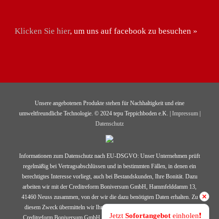
Klicken Sie hier
, um uns auf facebook zu besuchen »
Unsere angebotenen Produkte stehen für Nachhaltigkeit und eine
umweltfreundliche Technologie. © 2024 tepu Teppichboden e.K. |
Impressum
|
Datenschutz
Informationen zum Datenschutz nach EU-DSGVO: Unser Unternehmen prüft
regelmäßig bei Vertragsabschlüssen und in bestimmten Fällen, in denen ein
berechtigtes Interesse vorliegt, auch bei Bestandskunden, Ihre Bonität. Dazu
arbeiten wir mit der Creditreform Boniversum GmbH, Hammfelddamm 13,
41460 Neuss zusammen, von der wir die dazu benötigten Daten erhalten. Zu
diesem Zweck übermitteln wir Ihren Namen und Ihre Kontaktdaten an die
Jetzt 
Sofortangebot
 einholen❗️
Creditreform Boniversum GmbH. Die Informationen gem. Art. 14 der EU-