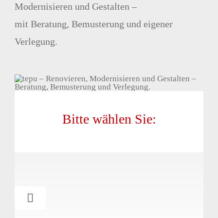
Modernisieren und Gestalten –
GEWERBE & INDUSTRIE
mit Beratung, Bemusterung und eigener
Verlegung.
BAUSTEUERUNG & PROJEKTLEITUNG
ÜBER UNS
KONTAKT
Bitte wählen Sie:
Toggle
Navigation