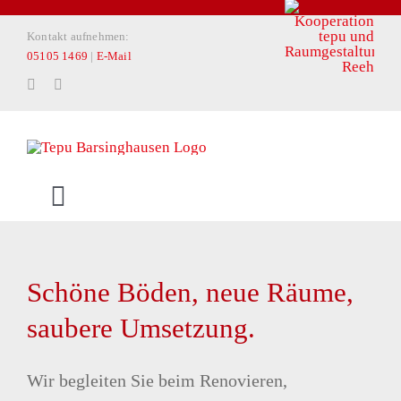
Zum
Kontakt aufnehmen:
Inhalt
05105 1469
|
E-Mail
springen
Toggle
Navigation
START
Schöne Böden, neue Räume,
PRIVATKUNDEN
saubere Umsetzung.
ARCHITEKTEN & PLANER
Wir begleiten Sie beim Renovieren,