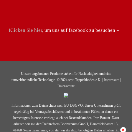
Klicken Sie hier
, um uns auf facebook zu besuchen »
Unsere angebotenen Produkte stehen für Nachhaltigkeit und eine
umweltfreundliche Technologie. © 2024 tepu Teppichboden e.K. |
Impressum
|
Datenschutz
Informationen zum Datenschutz nach EU-DSGVO: Unser Unternehmen prüft
regelmäßig bei Vertragsabschlüssen und in bestimmten Fällen, in denen ein
berechtigtes Interesse vorliegt, auch bei Bestandskunden, Ihre Bonität. Dazu
arbeiten wir mit der Creditreform Boniversum GmbH, Hammfelddamm 13,
41460 Neuss zusammen, von der wir die dazu benötigten Daten erhalten. Zu