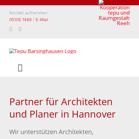
Zum
Inhalt
Kontakt aufnehmen:
05105 1469
|
E-Mail
springen
Toggle
Navigation
START
Partner für Architekten
PRIVATKUNDEN
und Planer in Hannover
ARCHITEKTEN & PLANER
Wir unterstützen Architekten,