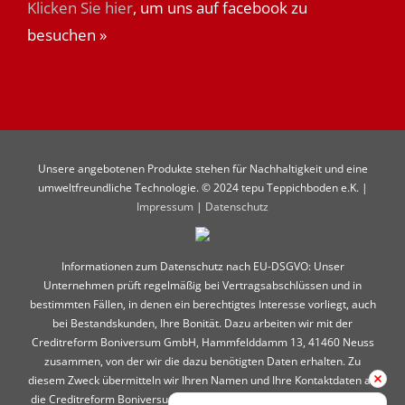
Klicken Sie hier
, um uns auf facebook zu
besuchen »
Unsere angebotenen Produkte stehen für Nachhaltigkeit und eine
umweltfreundliche Technologie. © 2024 tepu Teppichboden e.K. |
Impressum
|
Datenschutz
Informationen zum Datenschutz nach EU-DSGVO: Unser
Unternehmen prüft regelmäßig bei Vertragsabschlüssen und in
bestimmten Fällen, in denen ein berechtigtes Interesse vorliegt, auch
bei Bestandskunden, Ihre Bonität. Dazu arbeiten wir mit der
Creditreform Boniversum GmbH, Hammfelddamm 13, 41460 Neuss
zusammen, von der wir die dazu benötigten Daten erhalten. Zu
diesem Zweck übermitteln wir Ihren Namen und Ihre Kontaktdaten an
die Creditreform Boniversum GmbH. Die Informationen gem. Art. 14