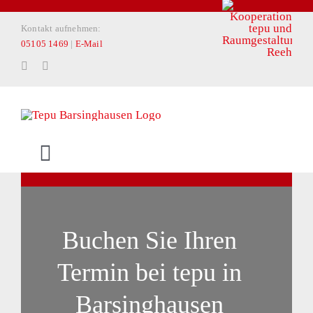
Zum
Kontakt aufnehmen:
Inhalt
05105 1469
|
E-Mail
springen
Toggle
Navigation
START
Buchen Sie Ihren
PRIVATKUNDEN
Termin bei tepu in
ARCHITEKTEN & PLANER
Barsinghausen